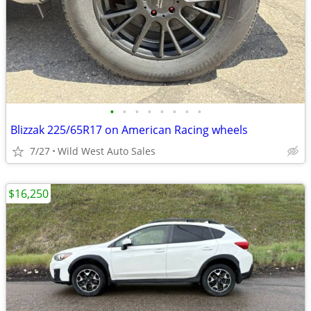
•
•
•
•
•
•
•
•
Blizzak 225/65R17 on American Racing wheels
7/27
Wild West Auto Sales
$16,250