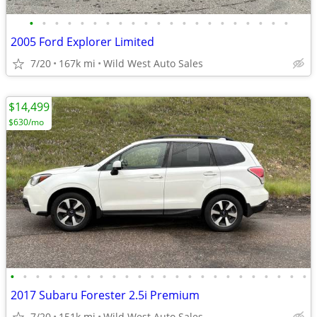
•
•
•
•
•
•
•
•
•
•
•
•
•
•
•
•
•
•
•
•
•
2005 Ford Explorer Limited
7/20
167k mi
Wild West Auto Sales
$14,499
$630/mo
•
•
•
•
•
•
•
•
•
•
•
•
•
•
•
•
•
•
•
•
•
•
•
•
2017 Subaru Forester 2.5i Premium
7/20
151k mi
Wild West Auto Sales