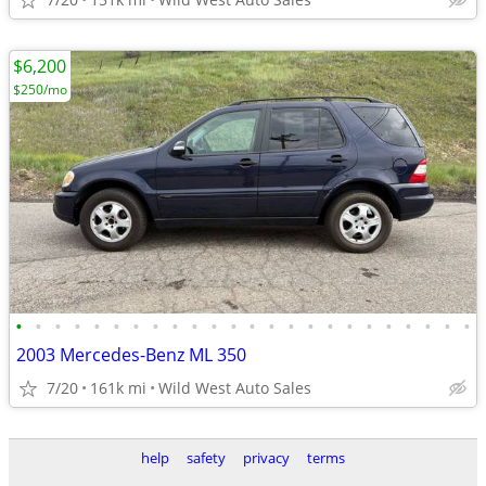
$6,200
$250/mo
•
•
•
•
•
•
•
•
•
•
•
•
•
•
•
•
•
•
•
•
•
•
•
•
2003 Mercedes-Benz ML 350
7/20
161k mi
Wild West Auto Sales
help
safety
privacy
terms