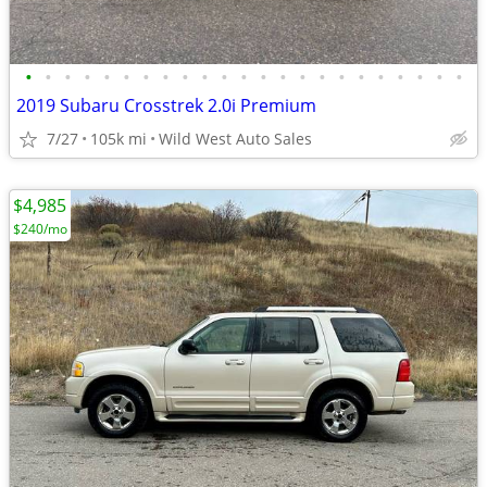
•
•
•
•
•
•
•
•
•
•
•
•
•
•
•
•
•
•
•
•
•
•
•
2019 Subaru Crosstrek 2.0i Premium
7/27
105k mi
Wild West Auto Sales
$4,985
$240/mo