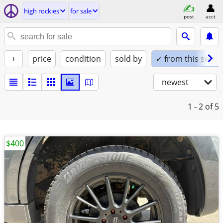
high rockies
for sale
post
acct
+
price
condition
sold by
✓ from this seller
newest
1 - 2
of 5
$400